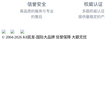
© 2004-
2026
K8凯发-国际大品牌 信誉保障 大额无忧